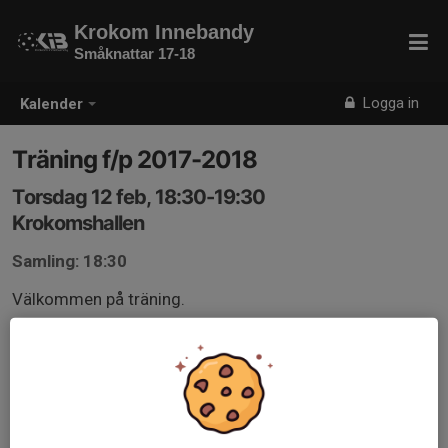
Krokom Innebandy
Småknattar 17-18
Logga in
Kalender
Träning f/p 2017-2018
Torsdag 12 feb, 18:30-19:30
Krokomshallen
Samling: 18:30
Välkommen på träning.
Kom ihåg klubba, vattenflaska, innebandyglasögon och
inomhusskor.
Meddela om ni kan komma på träning😊