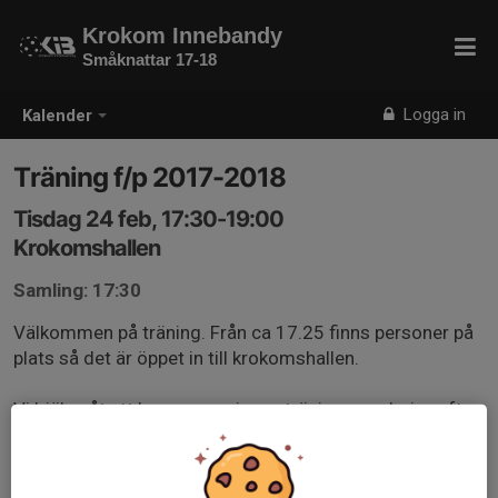
Krokom Innebandy
Småknattar 17-18
Logga in
Kalender
Träning f/p 2017-2018
Tisdag 24 feb, 17:30-19:00
Krokomshallen
Samling: 17:30
Välkommen på träning. Från ca 17.25 finns personer på
plats så det är öppet in till krokomshallen.
Vi hjälps åt att bygga sarg innan träningen och riva efter
träningen om ingen ska träna innebandy efter oss😊
Kom ihåg klubba, vattenflaska, innebandyglasögon och