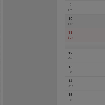
9
Fre
10
Lör
11
Sön
12
Mån
13
Tis
14
Ons
15
Tor