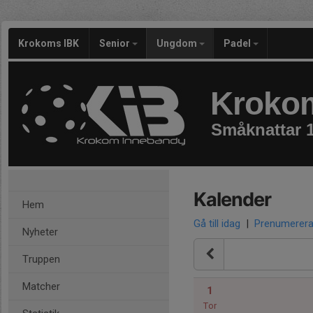
Krokoms IBK
Senior
Ungdom
Padel
Kroko
Småknattar 
Kalender
Hem
Gå till idag
|
Prenumerer
Nyheter
Truppen
Matcher
1
Tor