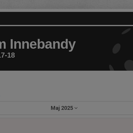
m Innebandy
17-18
a
Maj 2025