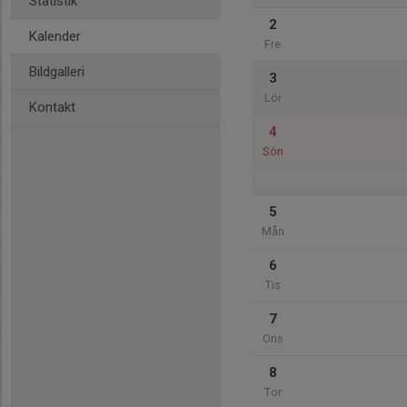
Statistik
2
Kalender
Fre
Bildgalleri
3
Lör
Kontakt
4
Sön
5
Mån
6
Tis
7
Ons
8
Tor