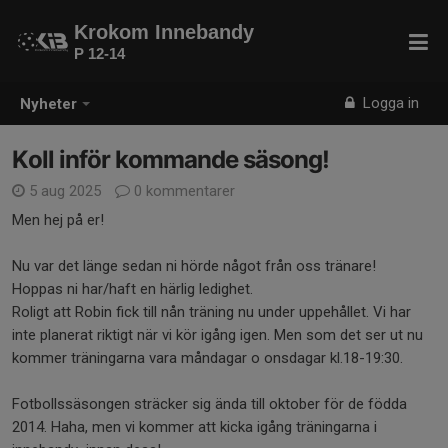
Krokom Innebandy
P 12-14
Logga in
Nyheter
Koll inför kommande säsong!
5 aug 2025
0 kommentarer
Men hej på er!
Nu var det länge sedan ni hörde något från oss tränare!
Hoppas ni har/haft en härlig ledighet.
Roligt att Robin fick till nån träning nu under uppehållet. Vi har
inte planerat riktigt när vi kör igång igen. Men som det ser ut nu
kommer träningarna vara måndagar o onsdagar kl.18-19:30.
Fotbollssäsongen sträcker sig ända till oktober för de födda
2014. Haha, men vi kommer att kicka igång träningarna i