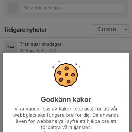
Tidigare nyheter
Träningar onsdagar!
19 apr, 10:14
0
Föräldramatch onsdag!
22 mar, 09:31
0
Matchställ!
17 mar, 11:47
0
Godkänn kakor
Sportlov v.10
26 feb, 10:27
0
Vi använder oss av kakor (cookies) för att vår
webbplats ska fungera bra för dig. De används
Snart cup!
även för webbanalys i syfte att hjälpa oss att
förbättra våra tjänster.
27 dec 2025
0