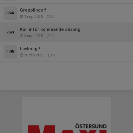
Grepplindor!
1 sep 2025
2
Koll inför kommande säsong!
5 aug 2025
0
Lovledigt!
28 feb 2025
0